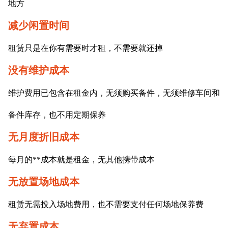
地方
联系我们
减少闲置时间
租赁只是在你有需要时才租，不需要就还掉
没有维护成本
维护费用已包含在租金内，无须购买备件，无须维修车间和
备件库存，也不用定期保养
无月度折旧成本
每月的**成本就是租金，无其他携带成本
无放置场地成本
租赁无需投入场地费用，也不需要支付任何场地保养费
无弃置成本