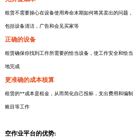
租赁不需要操心在设备使用寿命末期如何将其卖出的问题，
包括设备清洁，广告和会见买家等
正确的设备
租赁确保你找到工作所需要的恰当设备，使工作安全和恰当
地完成
更准确的成本核算
租赁的**成本是租金，从而简化自己投标，支出费用和编制
账目等工作
空作业平台的优势: