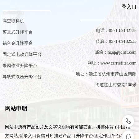
录入口
———————————
—————————————
高空取料机
电话：0571-89182138

剪叉式升降平台
　　传真：0571-89182533

铝合金升降平台
　　邮箱：hzjq@jqlift.com

固定式电动升降平台
　　网址：www.carriefiter.com
果园作业升降平台
地址：浙江省杭州市萧山区南阳
导轨式液压升降平台
网站申明
򡂔
网站中所有产品图片及文字说明均有可能变更。拼搏体育·(中国)官
方网站,登录入口保留对所描述产品（升降平台/固定作业平台/高空
򡂐