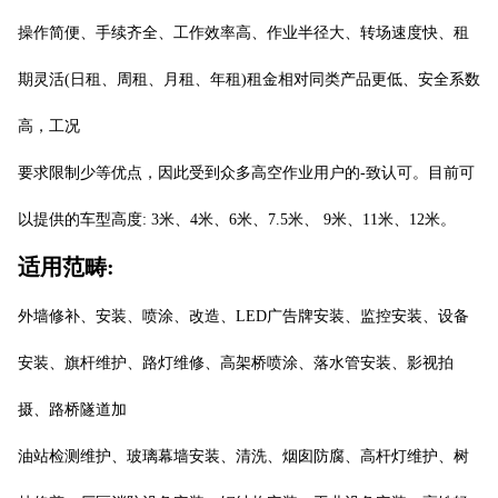
操作简便、手续齐全、工作效率高、作业半径大、转场速度快、租
期灵活(日租、周租、月租、年租)租金相对同类产品更低、安全系数
高，工况
要求限制少等优点，因此受到众多高空作业用户的-致认可。目前可
以提供的车型高度: 3米、4米、6米、7.5米、 9米、11米、12米。
适用范畴:
外墙修补、安装、喷涂、改造、LED广告牌安装、监控安装、设备
安装、旗杆维护、路灯维修、高架桥喷涂、落水管安装、影视拍
摄、路桥隧道加
油站检测维护、玻璃幕墙安装、清洗、烟囱防腐、高杆灯维护、树