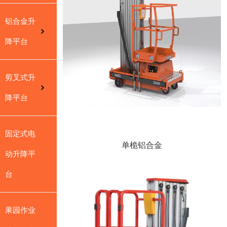
铝合金升
联系我们
降平台
剪叉式升
降平台
固定式电
单桅铝合金
动升降平
台
果园作业