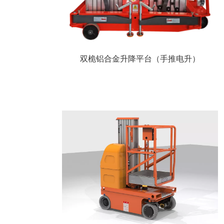
双桅铝合金升降平台（手推电升）