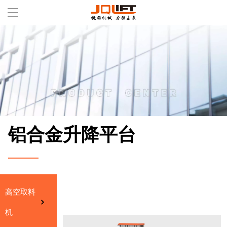
&#25340;&#25615;&#20307;&#32946;&#183;&#40;&#20013;&#22269;
高空取料机
剪叉式升降平台
铝合金升降平台
铝合金升降平台
固定式电动升降平台
———
果园作业升降平台
高空取料
导轨式液压升降平台
机
关于捷驱