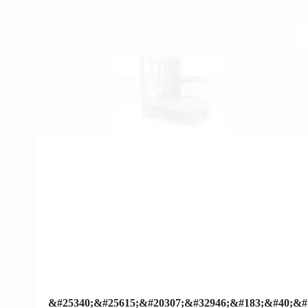
&#25340;&#25615;&#20307;&#32946;&#183;&#40;&#