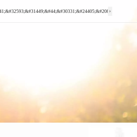
41;&#32593;&#31449;&#44;&#30331;&#24405;&#20837;&#21475;