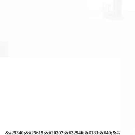
;&#30331;&#24405;&#20837;&#21475;-
3;&#22269;&#41;&#23448;&#26041;&#32593;&#31449;&#44;&#
&#25340;&#25615;&#20307;&#32946;&#183;&#40;&#20013;&