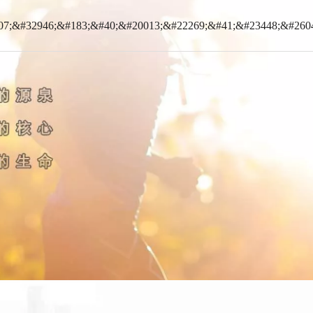
07;&#32946;&#183;&#40;&#20013;&#22269;&#41;&#23448;&#260