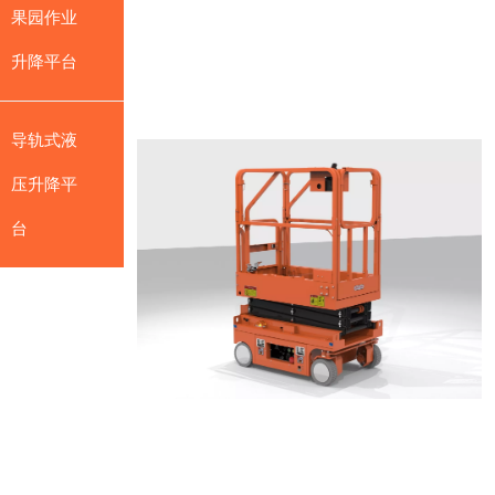
果园作业
升降平台
导轨式液
压升降平
台