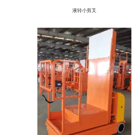
液转小剪叉