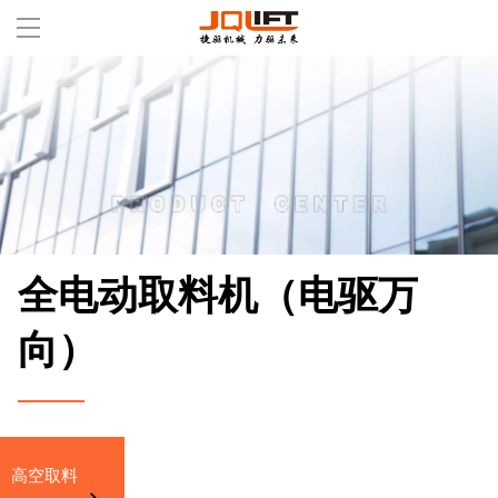
&#25340;&#25615;&#20307;&#32946;&#183;&#40;&#20013;&#22269;
高空取料机
剪叉式升降平台
铝合金升降平台
全电动取料机（电驱万
固定式电动升降平台
向）
果园作业升降平台
———
导轨式液压升降平台
高空取料
关于捷驱