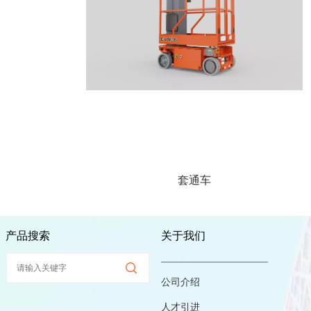
套通车
产品搜索
关于我们
———————————
公司介绍
人才引进