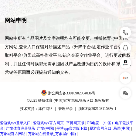
网站申明
򡂔
网站中所有产品图片及文字说明均有可能变更。拼搏体育·(中国)官
方网站,登录入口保留对所描述产品（升降平台/固定作业平台/高空
򡂐
取料平台/剪叉式高空作业平台/铝合金高空作业平台）进行更改的权
利，并且任何时候都无需承担因以产品改进为目的的设计和[或]市场
营销等原因而必须提前通知的义务。
򠤙
浙公网安备33010902004036号
©2021 拼搏体育·(中国)官方网站,登录入口 版权所有
技术支持：津伟网络
｜
管理登录
｜
浙ICP备2021031158号-1
爱游戏ayx登录入口
|
爱游戏ayx官方网页
|
平博网页版
|
OB电竞·（中国）电子竞技平
台
|
广发体育注册登录_广发(中国)
|
平博app官方版下载
|
易游官网入口_易游(中国)
|
万象城官方网站
|
万象城在线登录_万象城(中国)
|