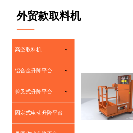
外贸款取料机
———
高空取料机
铝合金升降平台
剪叉式升降平台
固定式电动升降平台