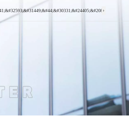
41;&#32593;&#31449;&#44;&#30331;&#24405;&#20837;&#21475;