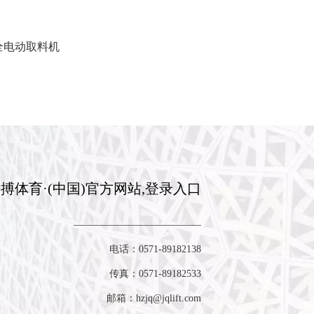
全电动取料机
搏体育·(中国)官方网站,登录入口
—————————————
电话：0571-89182138

　　传真：0571-89182533

　　邮箱：hzjq@jqlift.com
