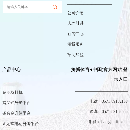
———————————
公司介绍
联系我们
人才引进
新闻中心
租赁服务
招商加盟
产品中心
拼搏体育·(中国)官方网站,登
录入口
———————————
—————————————
高空取料机
电话：0571-89182138

剪叉式升降平台
　　传真：0571-89182533

铝合金升降平台
　　邮箱：hzjq@jqlift.com

固定式电动升降平台