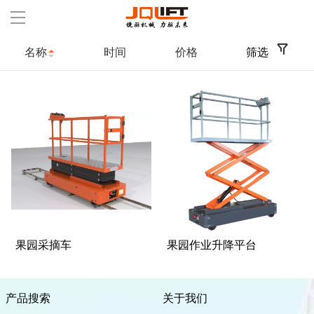
名称
时间
价格
筛选
&#25340;&#25615;&#20307;&#32946;&#183;&#40;&#20013;&#22269;
高空取料机
剪叉式升降平台
铝合金升降平台
固定式电动升降平台
果园作业升降平台
果园采摘车
果园作业升降平台
导轨式液压升降平台
产品搜索
关于我们
关于捷驱