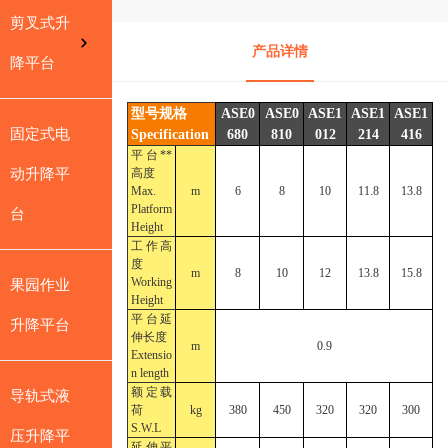
剪叉式升
联系我们
产品详情
降平台
型号规格
ASE0
ASE0
ASE1
ASE
1
ASE1
固定式电
Specification
680
810
012
214
416
平台**
动升降平
高度
Max.
m
6
8
10
11.8
13.8
Platform
台
Height
工作高
度
m
8
10
12
13.8
15.8
Working
果园作业
Height
平台延
升降平台
伸长度
m
0.9
Extensio
n length
额定载
导轨式液
荷
kg
380
450
320
320
300
S.W.L
压升降平
延伸平